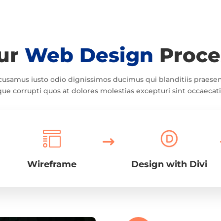
ur
Web Design
Proce
ccusamus iusto odio dignissimos ducimus qui blanditiis praes
que corrupti quos at dolores molestias excepturi sint occaecati
Design with Divi
Wireframe