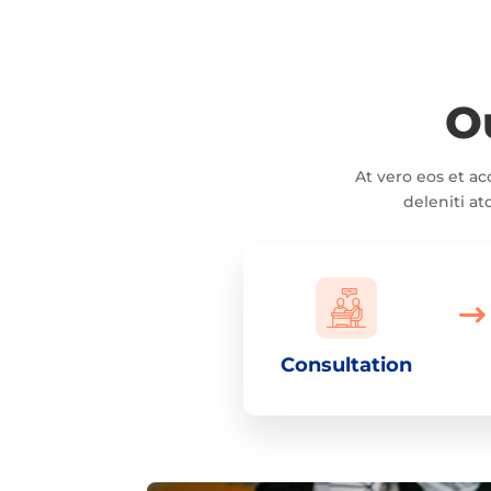
O
At vero eos et a
deleniti at
Consultation