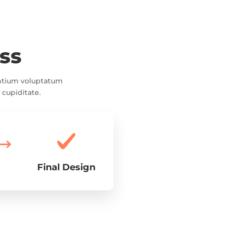
ss
entium voluptatum
 cupiditate.
Final Design