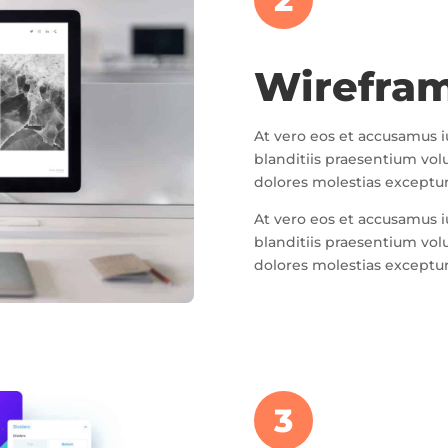
Wirefra
At vero eos et accusamus 
blanditiis praesentium vol
dolores molestias excepturi
At vero eos et accusamus 
blanditiis praesentium vol
dolores molestias excepturi
3