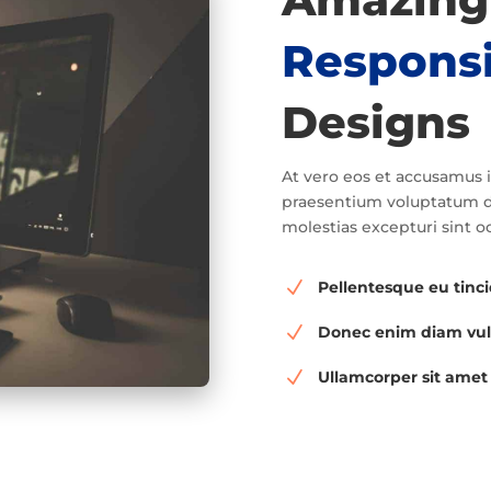
Respons
Designs
At vero eos et accusamus i
praesentium voluptatum de
molestias excepturi sint o
N
Pellentesque eu tinc
N
Donec enim diam vul
N
Ullamcorper sit amet 