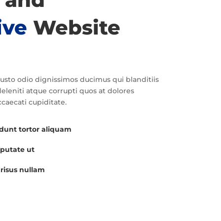
ive
Website
usto odio dignissimos ducimus qui blanditiis
leniti atque corrupti quos at dolores
ccaecati cupiditate.
idunt tortor aliquam
putate ut
risus nullam